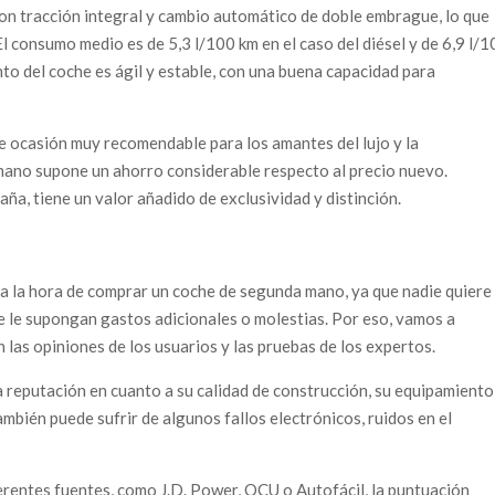
n tracción integral y cambio automático de doble embrague, lo que
l consumo medio es de 5,3 l/100 km en el caso del diésel y de 6,9 l/
nto del coche es ágil y estable, con una buena capacidad para
 de ocasión muy recomendable para los amantes del lujo y la
mano supone un ahorro considerable respecto al precio nuevo.
ña, tiene un valor añadido de exclusividad y distinción.
?
 a la hora de comprar un coche de segunda mano, ya que nadie quiere
e le supongan gastos adicionales o molestias. Por eso, vamos a
ún las opiniones de los usuarios y las pruebas de los expertos.
na reputación en cuanto a su calidad de construcción, su equipamiento
mbién puede sufrir de algunos fallos electrónicos, ruidos en el
erentes fuentes, como J.D. Power, OCU o Autofácil, la puntuación