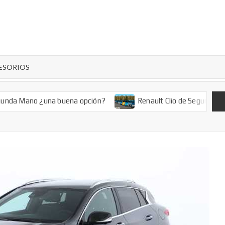
COMUNICAUTO
Auto
Magazine
– OPINIONES –
ESORIOS
AUTO
ano ¿una buena opción?
Renault Clio de Segunda Mano: Un 
MAGAZINE